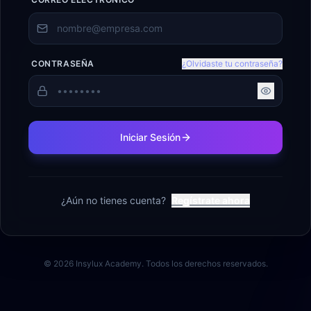
CONTRASEÑA
¿Olvidaste tu contraseña?
Iniciar Sesión
¿Aún no tienes cuenta?
Regístrate ahora
©
2026
Insylux Academy. Todos los derechos reservados.